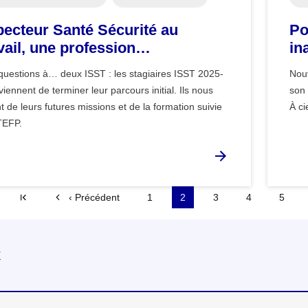
pecteur Santé Sécurité au
Po
vail, une profession
in
llengeante
 questions à… deux ISST : les stagiaires ISST 2025-
Nouv
iennent de terminer leur parcours initial. Ils nous
son 
t de leurs futures missions et de la formation suivie
À ci
NTEFP.
« Premier
‹ Précédent
1
2
3
4
5
x