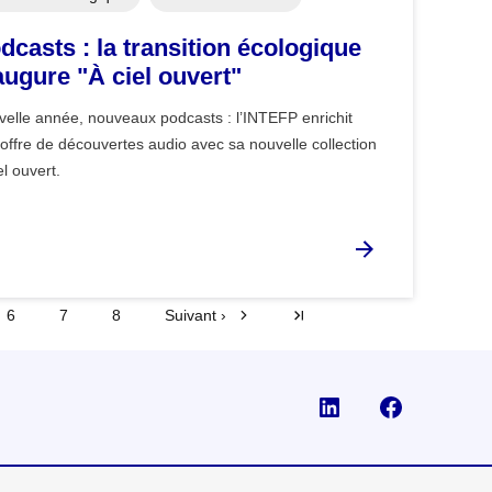
dcasts : la transition écologique
augure "À ciel ouvert"
elle année, nouveaux podcasts : l’INTEFP enrichit
offre de découvertes audio avec sa nouvelle collection
el ouvert.
6
7
8
Suivant ›
Dernier »
Visiter la page Li
Suivez-no