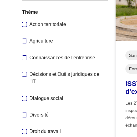
Thème
Action territoriale
Agriculture
Sant
Connaissances de l'entreprise
For
Décisions et Outils juridiques de
l'IT
ISS
d’e
Dialogue social
Les 27
inspec
Diversité
déroul
échan
Droit du travail