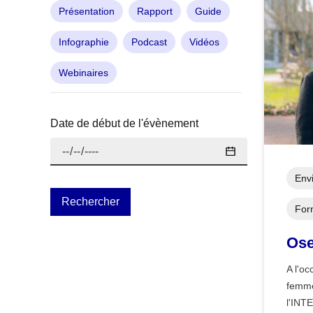
Présentation
Rapport
Guide
Infographie
Podcast
Vidéos
Webinaires
Date de début de l'évènement
Env
For
Ose
A l'oc
femmes
l'INT