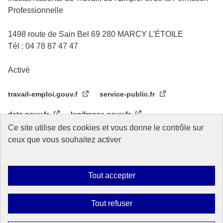
Professionnelle
1498 route de Sain Bel 69 280 MARCY L’ÉTOILE
Tél : 04 78 87 47 47
Activé
travail-emploi.gouv.f
service-public.fr
data.gouv.fr
legifrance.gouv.fr
Ce site utilise des cookies et vous donne le contrôle sur
Réseau des écoles de service public
CIF OIT Turin
ceux que vous souhaitez activer
Tout accepter
Plan du site
Accessibilité
Mentions légales
Données personnelles
Gestion des cookies
Tout refuser
Sauf mention contraire, tous les contenus de ce site sont sous
licence
etalab-2.0