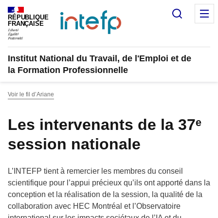
Panneau de gestion des cookies
Recherc
M
RÉPUBLIQUE
FRANÇAISE
Institut National du Travail, de l'Emploi et de
la Formation Professionnelle
Voir le fil d’Ariane
Les intervenants de la 37ᵉ
session nationale
L’INTEFP tient à remercier les membres du conseil
scientifique pour l’appui précieux qu’ils ont apporté dans la
conception et la réalisation de la session, la qualité de la
collaboration avec HEC Montréal et l’Observatoire
international sur les impacts sociétaux de l’IA et du