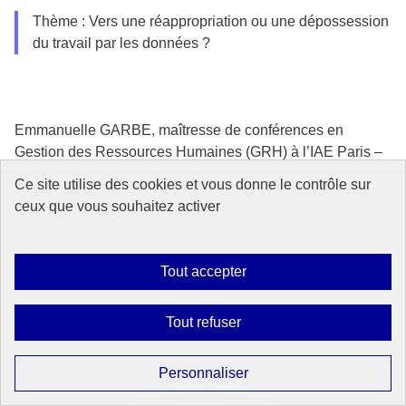
Thème : Vers une réappropriation ou une dépossession
du travail par les données ?
Emmanuelle GARBE, maîtresse de conférences en
Gestion des Ressources Humaines (GRH) à l’IAE Paris –
Sorbonne Business School, co-directrice du Master RH &
Ce site utilise des cookies et vous donne le contrôle sur
RSE en alternance
ceux que vous souhaitez activer
Thème : L’usine du futur et ses enjeux humains : quand
la technologie revisite le rôle du travail de l’homme
Tout accepter
dans l’organisation industrielle
Tout refuser
Jean-Marie JOHN MATHEWS, chercheur associé à
Personnaliser
l'Université Paris-Saclay et co-fondateur de Giskard AI,