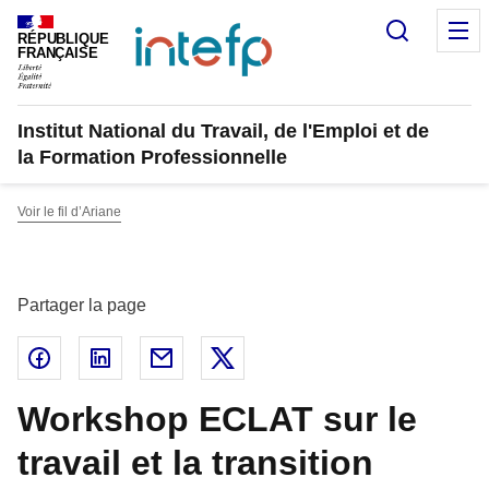
Panneau de gestion des cookies
Recherc
M
RÉPUBLIQUE
FRANÇAISE
Institut National du Travail, de l'Emploi et de
la Formation Professionnelle
Voir le fil d’Ariane
Partager la page
Partager sur Facebook - nouvelle fenêtre
Partager sur Linked In - nouvelle fenêtre
Partager par email - nouvelle fenêtre
Partager sur X - nouvelle fenêtr
Workshop ECLAT sur le
travail et la transition