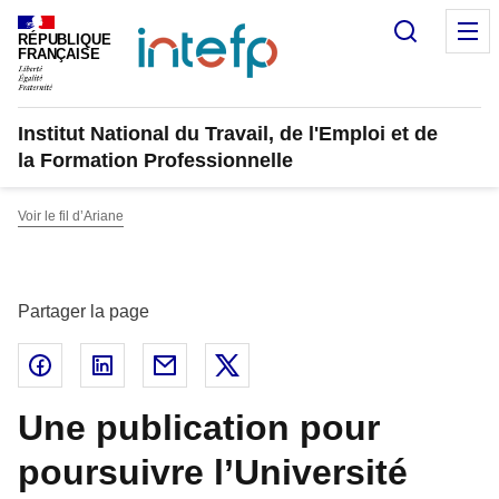
Panneau de gestion des cookies
Recherc
M
RÉPUBLIQUE
FRANÇAISE
Institut National du Travail, de l'Emploi et de
la Formation Professionnelle
Voir le fil d’Ariane
Partager la page
Partager sur Facebook - nouvelle fenêtre
Partager sur Linked In - nouvelle fenêtre
Partager par email - nouvelle fenêtre
Partager sur X - nouvelle fenêtr
Une publication pour
poursuivre l’Université