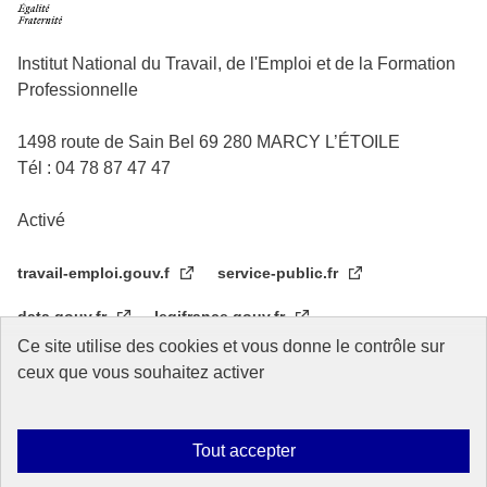
Institut National du Travail, de l'Emploi et de la Formation
Professionnelle
1498 route de Sain Bel 69 280 MARCY L’ÉTOILE
Tél : 04 78 87 47 47
Activé
travail-emploi.gouv.f
service-public.fr
data.gouv.fr
legifrance.gouv.fr
Ce site utilise des cookies et vous donne le contrôle sur
Réseau des écoles de service public
CIF OIT Turin
ceux que vous souhaitez activer
Tout accepter
Plan du site
Accessibilité
Mentions légales
Données personnelles