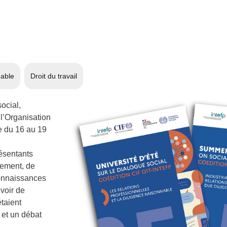
nable
Droit du travail
ocial,
 l’Organisation
ue du 16 au 19
résentants
nement, de
connaissances
evoir de
étaient
 et un débat