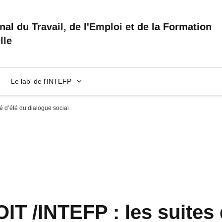
onal du Travail, de l'Emploi et de la Formation
lle
Le lab' de l'INTEFP
té d’été du dialogue social
e
nêtre
e fenêtre
IT /INTEFP : les suites d