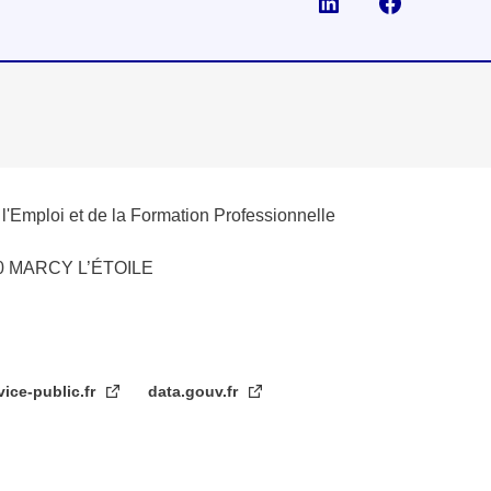
Visiter la page Li
Suivez-no
e l'Emploi et de la Formation Professionnelle
280 MARCY L’ÉTOILE
vice-public.fr
data.gouv.fr