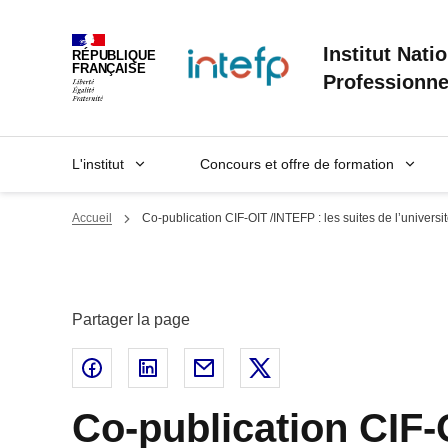
Panneau de gestion des cookies
Institut Nati
RÉPUBLIQUE
FRANÇAISE
Professionne
L'institut
Concours et offre de formation
Accueil
Co-publication CIF-OIT /INTEFP : les suites de l’universi
Partager la page
Partager sur Facebook - nouvelle fenêtre
Partager sur Linked In - nouvelle fenêtr
Partager par email - nouvelle fe
Partager sur X - nouvell
Co-publication CIF-O